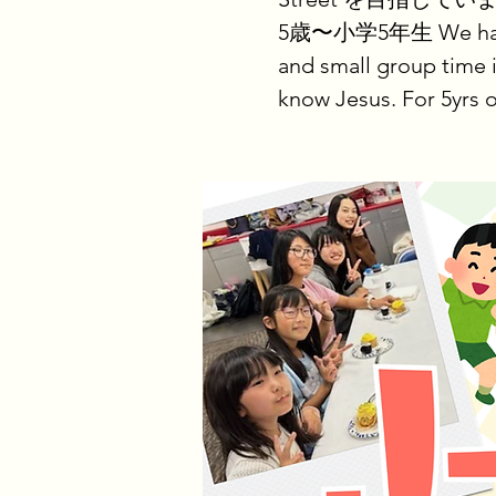
5歳〜小学5年生 We have fun
and small group time i
know Jesus. For 5yrs o