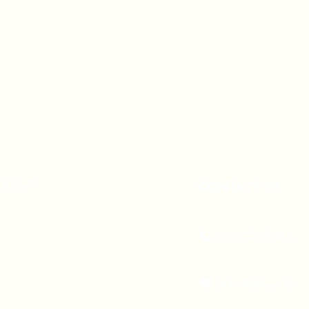
A 90247
CONTACT US
(310) 323-5683
gvbc@gvbc.net