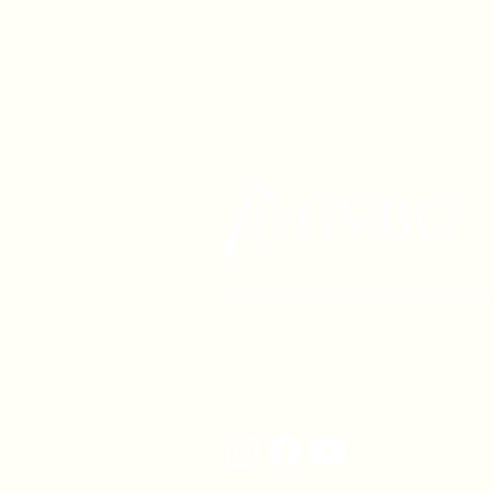
1630 W. 158th St., Gardena, C