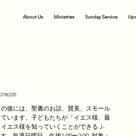
About Us
Ministries
Sunday Service
Upc
218|220
ィの後には、聖書のお話、賛美、スモール
っています。子どもたちが「イエス様、最
イエス様を知っていくことができる J-
ます。毎週日曜日 午後1:00〜2:00. 対象：