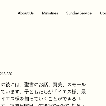
About Us
Ministries
Sunday Service
Upc
18|220
ィの後には、聖書のお話、賛美、スモール
っています。子どもたちが「イエス様、最
イエス様を知っていくことができる J-
ます。毎週日曜日 午後1:00〜2:00. 対象：