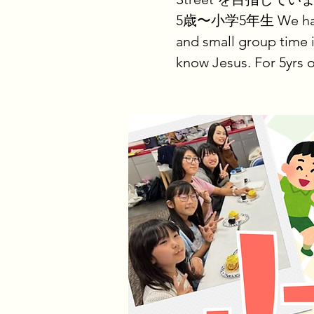
5歳〜小学5年生 We have fun
and small group time i
know Jesus. For 5yrs o