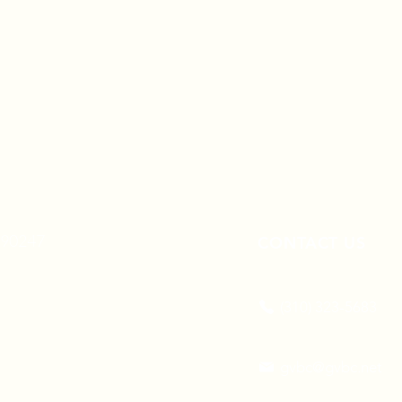
A 90247
CONTACT US
(310) 323-5683
gvbc@gvbc.net