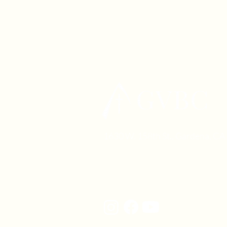
1630 W. 158th St., Gardena, C