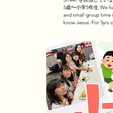
5歳〜小学5年生 We have fun
and small group time i
know Jesus. For 5yrs o