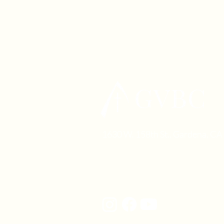
1630 W. 158th St., Gardena, C