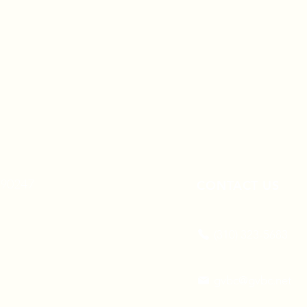
A 90247
CONTACT US
(310) 323-5683
gvbc@gvbc.net