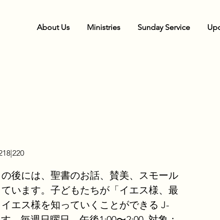
About Us
Ministries
Sunday Service
Upc
18|220
ィの後には、聖書のお話、賛美、スモール
っています。子どもたちが「イエス様、最
イエス様を知っていくことができる J-
ます。毎週日曜日 午後1:00〜2:00. 対象：