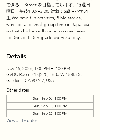
できる J-Street を目指しています。毎週日
曜日 午後1:00〜2:00. 対象：5歳〜小学5年
生 We have fun activities, Bible stories,
worship, and small group time in Japanese
so that children will come to know Jesus.
For 5yrs old - 5th grade every Sunday.
Details
Nov 15, 2026, 1:00 PM – 2:00 PM
GVBC Room 218|220, 1630 W 158th St,
Gardena, CA 90247, USA
Other dates
Sun, Sep 06, 1:00 PM
Sun, Sep 13, 1:00 PM
Sun, Sep 20, 1:00 PM
View all 18 dates