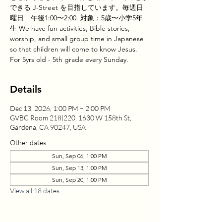
できる J-Street を目指しています。毎週日
曜日 午後1:00〜2:00. 対象：5歳〜小学5年
生 We have fun activities, Bible stories,
worship, and small group time in Japanese
so that children will come to know Jesus.
For 5yrs old - 5th grade every Sunday.
Details
Dec 13, 2026, 1:00 PM – 2:00 PM
GVBC Room 218|220, 1630 W 158th St,
Gardena, CA 90247, USA
Other dates
Sun, Sep 06, 1:00 PM
Sun, Sep 13, 1:00 PM
Sun, Sep 20, 1:00 PM
View all 18 dates