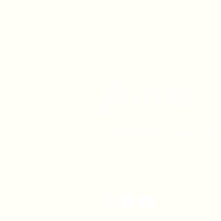
1630 W. 158th St., Gardena, C