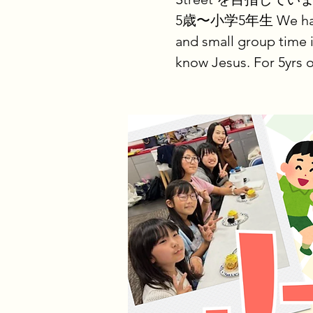
5歳〜小学5年生 We have fun
and small group time i
know Jesus. For 5yrs o