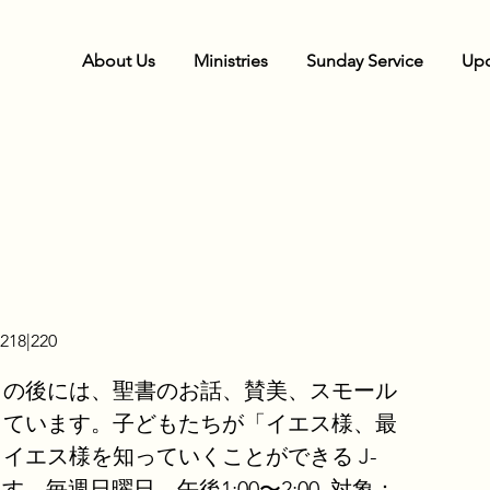
About Us
Ministries
Sunday Service
Upc
218|220
ィの後には、聖書のお話、賛美、スモール
っています。子どもたちが「イエス様、最
イエス様を知っていくことができる J-
ます。毎週日曜日 午後1:00〜2:00. 対象：