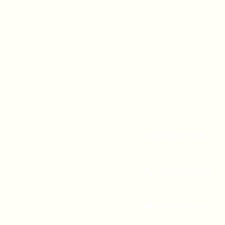
A 90247
CONTACT US
(310) 323-5683
gvbc@gvbc.net